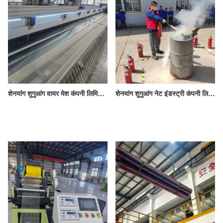
शेनयांग शुगुआंग वायर मेश कंपनी लिमिटेड में नई बुनाई मशीन चालू की गई - उच्च क्षमता और बेहतर गुणवत्ता
शेनयांग शुगुआंग नेट इंडस्ट्री कंपनी लिमिटेड द्वारा प्रतिवर्ष अग्नि सुरक्षा अभ्यास का आयोजन किया जाता है।