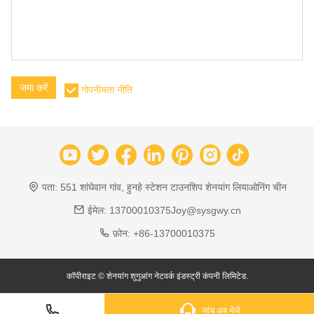
जमा करें
गोपनीयता नीति
पता:
551 शांघेवान गांव, हुनहे स्टेशन टाउनशिप शेनयांग लियाओनिंग चीन
ईमेल:
13700010375Joy@sysgwy.cn
फ़ोन:
+86-13700010375
कॉपीराइट © शेनयांग शुगुआंग नेटवर्क इंडस्ट्री कंपनी लिमिटेड.
जांच अब भेजें