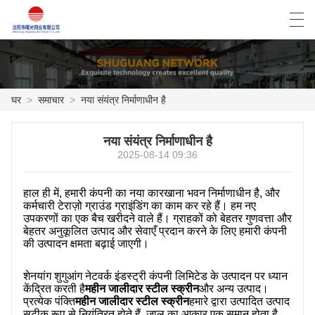
العربية
Deutsch
English
Español
घर
>
समाचार
>
नया संयंत्र निर्माणाधीन है
घर
नया संयंत्र निर्माणाधीन है
2025-08-14 09:36
उत्पाद
हाल ही में, हमारी कंपनी का नया कारखाना भवन निर्माणाधीन है, और
समाचार
कर्मचारी टेराज़ो ग्राउंड ग्राइंडिंग का काम कर रहे हैं। हम नए
उपकरणों का एक बैच खरीदने वाले हैं। ग्राहकों को बेहतर गुणवत्ता और
मामला
बेहतर अनुकूलित उत्पाद और सेवाएँ प्रदान करने के लिए हमारी कंपनी
की उत्पादन क्षमता बढ़ाई जाएगी।
फैक्ट्री शो
शेनयांग शुगुआंग नेटवर्क इंडस्ट्री कंपनी लिमिटेड के उत्पादन पर ध्यान
केंद्रित करती है
महीन जालीदार स्टील स्क्रीन
और अन्य उत्पाद।
हमसे संपर्क करें
प्रत्येक पंक्ति
महीन जालीदार स्टील स्क्रीन
हमारे द्वारा उत्पादित उत्पाद
सटीक रूप से नियंत्रित होते हैं, जाल का आकार एक समान होता है,