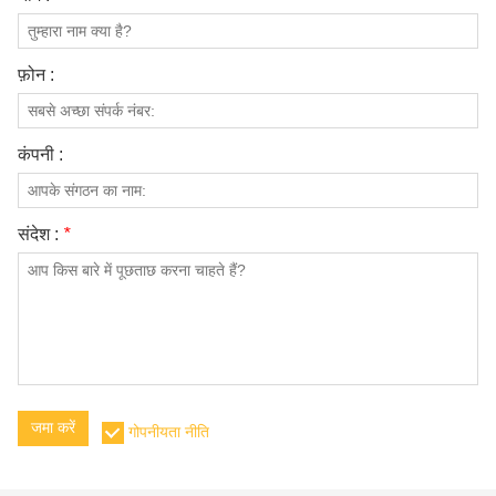
फ़ोन :
कंपनी :
संदेश :
*
जमा करें
गोपनीयता नीति