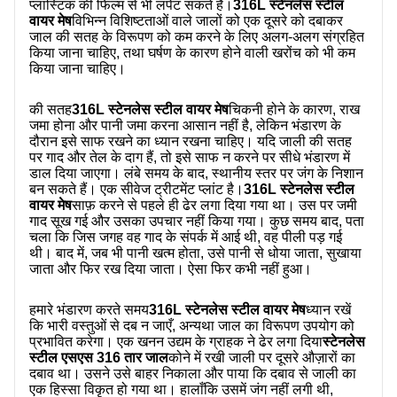
प्लास्टिक की फिल्म से भी लपेट सकते हैं।
316L स्टेनलेस स्टील
हमारे बारे में
वायर मेष
विभिन्न विशिष्टताओं वाले जालों को एक दूसरे को दबाकर
जाल की सतह के विरूपण को कम करने के लिए अलग-अलग संग्रहित
किया जाना चाहिए, तथा घर्षण के कारण होने वाली खरोंच को भी कम
किया जाना चाहिए।
की सतह
316L स्टेनलेस स्टील वायर मेष
चिकनी होने के कारण, राख
जमा होना और पानी जमा करना आसान नहीं है, लेकिन भंडारण के
दौरान इसे साफ रखने का ध्यान रखना चाहिए। यदि जाली की सतह
पर गाद और तेल के दाग हैं, तो इसे साफ न करने पर सीधे भंडारण में
डाल दिया जाएगा। लंबे समय के बाद, स्थानीय स्तर पर जंग के निशान
बन सकते हैं। एक सीवेज ट्रीटमेंट प्लांट है।
316L स्टेनलेस स्टील
वायर मेष
साफ़ करने से पहले ही ढेर लगा दिया गया था। उस पर जमी
गाद सूख गई और उसका उपचार नहीं किया गया। कुछ समय बाद, पता
चला कि जिस जगह वह गाद के संपर्क में आई थी, वह पीली पड़ गई
थी। बाद में, जब भी पानी खत्म होता, उसे पानी से धोया जाता, सुखाया
जाता और फिर रख दिया जाता। ऐसा फिर कभी नहीं हुआ।
हमारे भंडारण करते समय
316L स्टेनलेस स्टील वायर मेष
ध्यान रखें
कि भारी वस्तुओं से दब न जाएँ, अन्यथा जाल का विरूपण उपयोग को
प्रभावित करेगा। एक खनन उद्यम के ग्राहक ने ढेर लगा दिया
स्टेनलेस
स्टील एसएस 316 तार जाल
कोने में रखी जाली पर दूसरे औज़ारों का
दबाव था। उसने उसे बाहर निकाला और पाया कि दबाव से जाली का
एक हिस्सा विकृत हो गया था। हालाँकि उसमें जंग नहीं लगी थी,