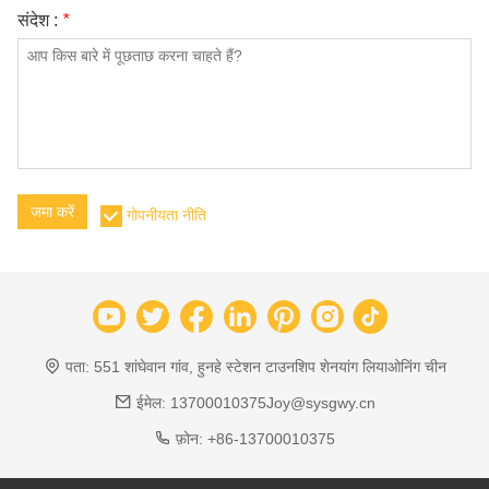
संदेश :
*
जमा करें
गोपनीयता नीति
पता:
551 शांघेवान गांव, हुनहे स्टेशन टाउनशिप शेनयांग लियाओनिंग चीन
ईमेल:
13700010375Joy@sysgwy.cn
फ़ोन:
+86-13700010375