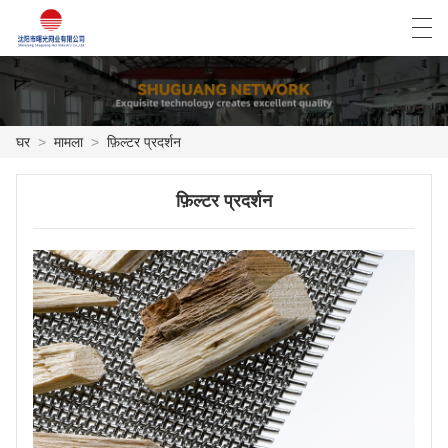
العربية
Deutsch
English
Español
घर
>
मामला
>
फ़िल्टर प्रदर्शन
घर
फ़िल्टर प्रदर्शन
उत्पाद
समाचार
मामला
फैक्ट्री शो
हमसे संपर्क करें