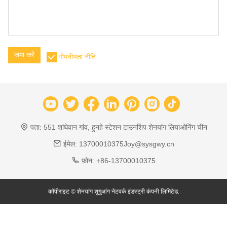
जमा करें
गोपनीयता नीति
पता:
551 शांघेवान गांव, हुनहे स्टेशन टाउनशिप शेनयांग लियाओनिंग चीन
ईमेल:
13700010375Joy@sysgwy.cn
फ़ोन:
+86-13700010375
कॉपीराइट © शेनयांग शुगुआंग नेटवर्क इंडस्ट्री कंपनी लिमिटेड.