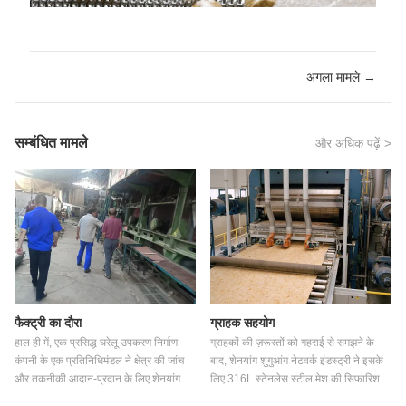
अगला मामले →
सम्बंधित मामले
और अधिक पढ़ें >
फैक्ट्री का दौरा
ग्राहक सहयोग
हाल ही में, एक प्रसिद्ध घरेलू उपकरण निर्माण
ग्राहकों की ज़रूरतों को गहराई से समझने के
कंपनी के एक प्रतिनिधिमंडल ने क्षेत्र की जांच
बाद, शेनयांग शुगुआंग नेटवर्क इंडस्ट्री ने इसके
और तकनीकी आदान-प्रदान के लिए शेनयांग
लिए 316L स्टेनलेस स्टील मेश की सिफारिश
शुगुआंग नेटवर्क उद्योग का दौरा किया। कारखाने
की। इस सामग्री में उत्कृष्ट संक्षारण प्रतिरोध है